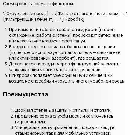
Схема работы сапуна с фильтром:
\[Окружающая среда] → \[Фильтр с влагопоглотителем] → \
[Фильтрующий элемент] → \[Гидробак]
При изменении объема рабочей жидкости (нагрев,
охлаждение, работа системы) происходит вытеснение
или всасывание воздуха через сапун.
Воздух поступает сначала в блок влагопоглощения
(чаще всего используется наполнитель — силикагель
или активированный адсорбент), где осушается.
Далее поток проходит через фильтрующий элемент,
улавливающий мелкие частицы загрязнений.
В гидробак попадает уже осушенный и очищенный
воздух, не способный нарушить чистоту рабочей среды.
Преимущества
Двойная степень защиты: и от пыли, и от влаги.
Продление срока службы масла и компонентов
гидросистемы.
Универсальность применения: подходит как для
стационарных, так и для мобильных установок.