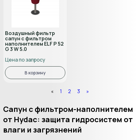
Воздушный фильтр
сапун с фильтром
наполнителем ELF P 52
G 3 W 5.0
Цена по запросу
В корзину
«
1
2
3
»
Сапун с фильтром-наполнителем
от Hydac: защита гидросистем от
влаги и загрязнений