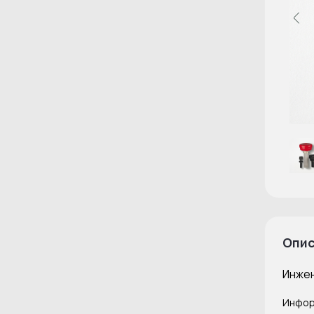
Опи
Инжен
Инфор