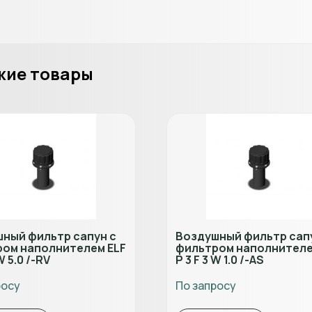
жие товары
ный фильтр сапун с
Воздушный фильтр сап
ом наполнителем ELF
фильтром наполнителе
W 5.0 /-RV
P 3 F 3 W 1.0 /-AS
росу
По запросу