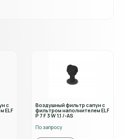
ун с
Воздушный фильтр сапун с
м ELF
фильтром наполнителем ELF
P 7 F 3 W 1.1 /-AS
По запросу