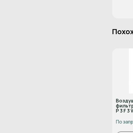
Похо
Воздуш
фильтр
P 3 F 3 
По зап