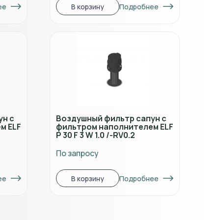
ее
Подробнее
В корзину
ун с
Воздушный фильтр сапун с
м ELF
фильтром наполнителем ELF
P 30 F 3 W 1.0 /-RV0.2
По запросу
ее
Подробнее
В корзину