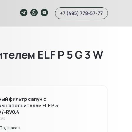
+7 (495) 778-57-77
телем ELF P 5 G 3 W
ый фильтр сапун с
м наполнителем ELF P 5
0 /-RV0.4
4783
Под заказ