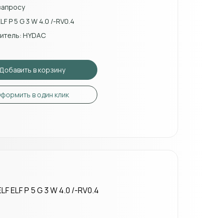
запросу
LF P 5 G 3 W 4.0 /-RV0.4
итель: HYDAC
Добавить в корзину
формить в один клик
ELF P 5 G 3 W 4.0 /-RV0.4