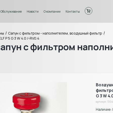
Обслуживание
Новости
О компании
Контакты
/
/
уны
Сапун с фильтром - наполнителем, воздушный фильтр
 P 5 G 3 W 4.0 /-RV0.4
апун с фильтром наполни
Воздушн
фильтро
G 3 W 4.
артикул: 130
Наличие: 