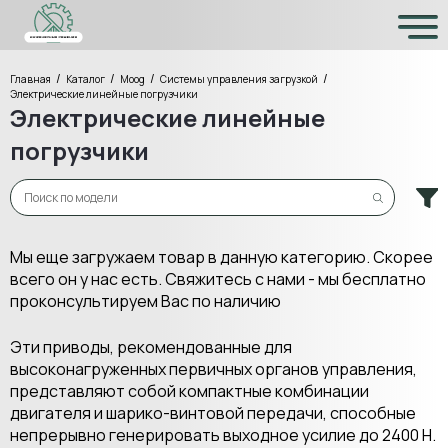
/
/
/
/
Главная
Каталог
Moog
Системы управления загрузкой
Электрические линейные погрузчики
Электрические линейные
погрузчики
Мы еще загружаем товар в данную категорию. Скорее
всего он у нас есть. Свяжитесь с нами - мы бесплатно
проконсультируем Вас по наличию
Эти приводы, рекомендованные для
высоконагруженных первичных органов управления,
представляют собой компактные комбинации
двигателя и шарико-винтовой передачи, способные
непрерывно генерировать выходное усилие до 2400 Н.