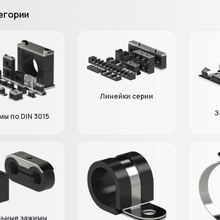
егории
Линейки серии
З
ы по DIN 3015
льные зажимы