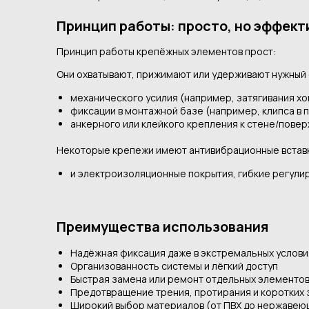
Принцип работы: просто, но эффект
Принцип работы крепёжных элементов прост:
Они охватывают, прижимают или удерживают нужный 
механического усилия (например, затягивания хо
фиксации в монтажной базе (например, клипса в п
анкерного или клейкого крепления к стене/повер
Некоторые крепежи имеют антивибрационные вставк
и электроизоляционные покрытия, гибкие регулир
Преимущества использования
Надёжная фиксация даже в экстремальных услови
Организованность системы и лёгкий доступ
Быстрая замена или ремонт отдельных элементо
Предотвращение трения, протирания и коротких
Широкий выбор материалов (от ПВХ до нержавею