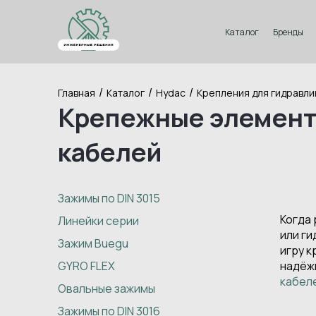
Каталог
Бренды
/
/
/
Главная
Каталог
Hydac
Крепления для гидравли
Крепежные элементы
кабелей
Зажимы по DIN 3015
Когда
Линейки серии
или ги
Зажим Buegu
игру к
GYRO FLEX
надёж
кабел
Овальные зажимы
Зажимы по DIN 3016