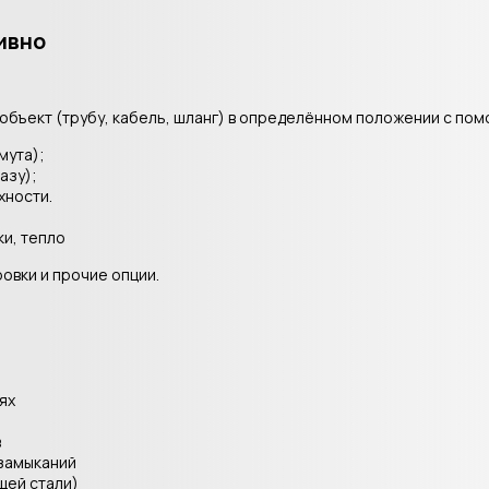
ивно
объект (трубу, кабель, шланг) в определённом положении с по
мута);
азу);
хности.
и, тепло
овки и прочие опции.
ях
в
 замыканий
щей стали)