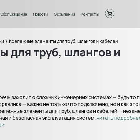
Обслуживание
Новости
О компании
Контакты
/
ки
Крепежные элементы для труб, шлангов и кабелей
 для труб, шлангов и
 речь заходит о сложных инженерных системах — будь то
дравлика — важно не только что подключено, но и как это
репёжные элементы для труб, шлангов и кабелей — незам
ная и безопасная эксплуатация систем.
читать подробнее
ей