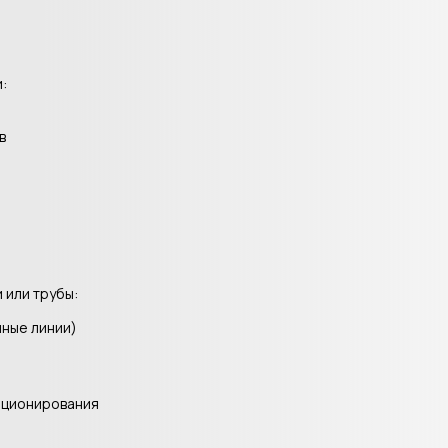
:
в
 или трубы:
нные линии)
иционирования