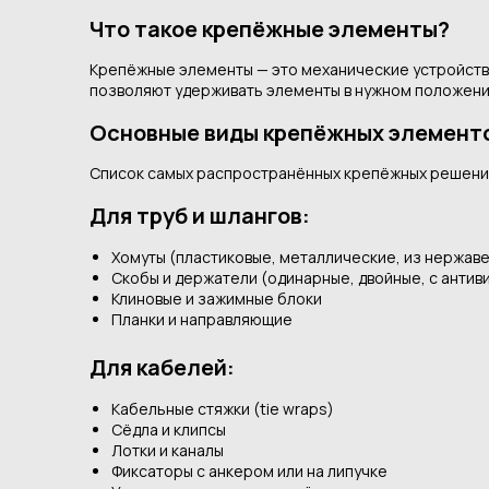
Что такое крепёжные элементы?
Крепёжные элементы — это механические устройства 
позволяют удерживать элементы в нужном положени
Основные виды крепёжных элемент
Cписок самых распространённых крепёжных решени
Для труб и шлангов:
Хомуты (пластиковые, металлические, из нержаве
Скобы и держатели (одинарные, двойные, с анти
Клиновые и зажимные блоки
Планки и направляющие
Для кабелей:
Кабельные стяжки (tie wraps)
Сёдла и клипсы
Лотки и каналы
Фиксаторы с анкером или на липучке