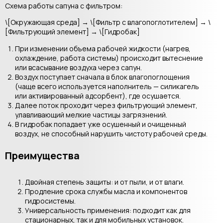
Схема работы сапуна с фильтром:
\[Окружающая среда] → \[Фильтр с влагопоглотителем] → \
[Фильтрующий элемент] → \[Гидробак]
При изменении объема рабочей жидкости (нагрев,
охлаждение, работа системы) происходит вытеснение
или всасывание воздуха через сапун.
Воздух поступает сначала в блок влагопоглощения
(чаще всего используется наполнитель — силикагель
или активированный адсорбент), где осушается.
Далее поток проходит через фильтрующий элемент,
улавливающий мелкие частицы загрязнений.
В гидробак попадает уже осушенный и очищенный
воздух, не способный нарушить чистоту рабочей среды.
Преимущества
Двойная степень защиты: и от пыли, и от влаги.
Продление срока службы масла и компонентов
гидросистемы.
Универсальность применения: подходит как для
стационарных, так и для мобильных установок.