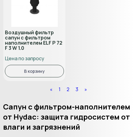
Воздушный фильтр
сапун с фильтром
наполнителем ELF P 72
F 3 W 1.0
Цена по запросу
В корзину
«
1
2
3
»
Сапун с фильтром-наполнителем
от Hydac: защита гидросистем от
влаги и загрязнений