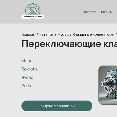
Каталог
Бренды
/
/
/
/
Главная
Каталог
Hydac
Клапанные коллекторы
Переключающие кл
Moog
Rexroth
Hydac
Parker
Найдено позиций: 24