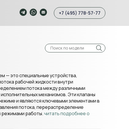
+7 (495) 778-57-77
м — это специальные устройства,
потока рабочей жидкости внутри
ределением потока между различными
 исполнительных механизмов. Эти клапаны
 режиме и являются ключевыми элементами в
равления потока, перераспределение
и режимами работы.
читать подробнее о